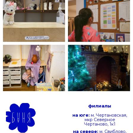
филиалы
на юге:
м. Чертановская,
мкр Северное
Чертаново, 1к1
на севере:
м. Свиблово,