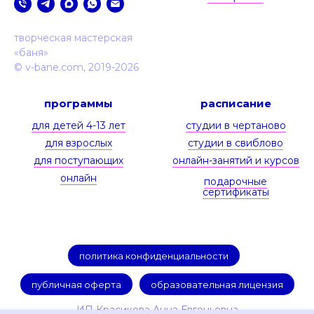
творческая мастерская
«‎баня»
© v-bane.com, 2019-2026
программы
расписание
для детей 4-13 лет
студии в чертаново
для взрослых
студии в свиблово
для поступающих
онлайн-занятий и курсов
онлайн
подарочные
сертификаты
политика конфиденциальности
публичная оферта
образовательная лицензия
ИП Красикова Анна Евгеньевна