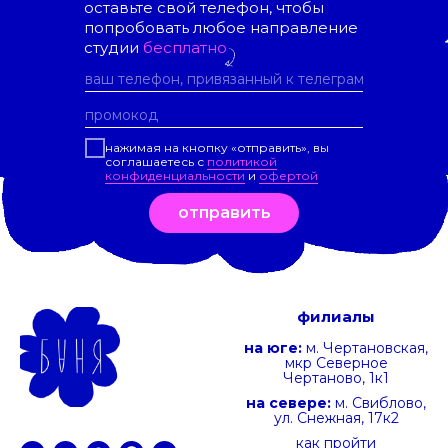
оставьте свой телефон, чтобы
попробовать любое направление
студии
бесплатно
нажимая на кнопку «отправить», вы
соглашаетесь с
политикой
конфиденциальности
и
офертой
отправить
филиалы
на юге:
м. Чертановская,
мкр Северное
Чертаново, 1к1
на севере:
м. Свиблово,
ул. Снежная, 17к2
как пройти