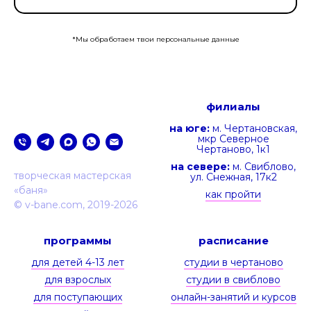
*Мы обработаем твои персональные данные
филиалы
на юге:
м. Чертановская,
мкр Северное
Чертаново, 1к1
на севере:
м. Свиблово,
творческая мастерская
ул. Снежная, 17к2
«‎баня»
как пройти
© v-bane.com, 2019-2026
программы
расписание
для детей 4-13 лет
студии в чертаново
для взрослых
студии в свиблово
для поступающих
онлайн-занятий и курсов